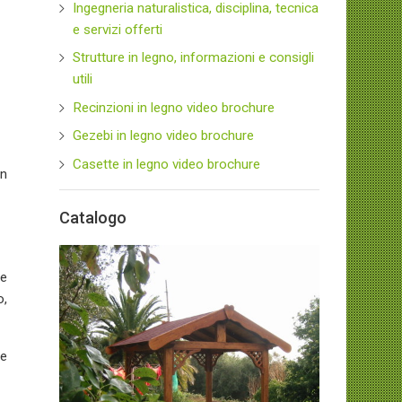
Ingegneria naturalistica, disciplina, tecnica
e servizi offerti
Strutture in legno, informazioni e consigli
utili
Recinzioni in legno video brochure
Gezebi in legno video brochure
Casette in legno video brochure
in
Catalogo
le
o,
Gazebi in Legno
In legno lamellare, stabile e
ne
completo di tutte le comodità
quali grigliati protettivi,