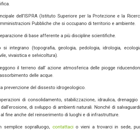
fica.
cipale dell’ISPRA (Istituto Superiore per la Protezione e la Ricer
Amministrazioni Pubbliche che si occupano di territorio e ambiente.
parazione di base afferente a più discipline scientifiche.
i integrano (topografia, geologia, pedologia, idrologia, ecologi
le, vivaistica e selvicoltura).
teggono il terreno dall’ azione atmosferica delle piogge riducendo
 assorbimento delle acque.
 la prevenzione del dissesto idrogeologico.
perazioni di consolidamento, stabilizzazione, idraulica, drenaggio
e dall’erosione, di sviluppo di ambienti naturali. Nonché di salvaguard
l fine anche del reinserimento di luoghi e di infrastrutture.
 un semplice sopralluogo,
contattaci
o vieni a trovarci in sede, pu