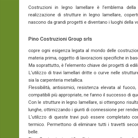
Costruzioni in legno lamellare è l’emblema della 
realizzazione di strutture in legno lamellare, copert
nascono da grandi progetti e diventano i luoghi della vo
Pino Costruzioni Group srls
copre ogni esigenza legata al mondo delle costruzio
materia prima, oggetto di lavorazioni specifiche in base
Ma soprattutto, è l’elemento chiave dei progetti di edi
L’utilizzo di travi lamellari dritte o curve nelle stru
sia la carpenteria metallica.
Flessibilità, antisismici, resistenza elevata al fuoc
compatibili più appropriate, ne fanno il successo di qu
Con le strutture in legno lamellare, si ottengono risult
lunghe, ottimizzando i giunti di connessione per rendere
L’utilizzo di queste travi può essere completato con
termico. Permettono di eliminare tutti i travetti seco
belle.