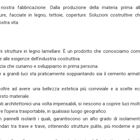
nostra fabbricazione. Dalla produzione della materia prima al
ure, facciate in legno, tettoie, coperture. Soluzioni costruttive c
stra vita.
ni strutture in legno lamellare. È un prodotto che conosciamo co
 alle esigenze dell’industria costruttiva.
lizia che curiamo e sviluppiamo in prima persona.
tture a grandi luci sta praticamente soppiantando sia il cemento arma
o, oltre ad avere una bellezza estetica più conviviale e a scelte e
esto materiale.
ati architettonici una volta impensabili, si riescono a coprire luci mol
 l’opera trasportabile, in qualsiasi luogo geografico.
 pannelli isolanti i quali, garantiscono un alto grado di isolamen
ndari tra trave e trave, ottenendo strutture pulite, più moderne e p