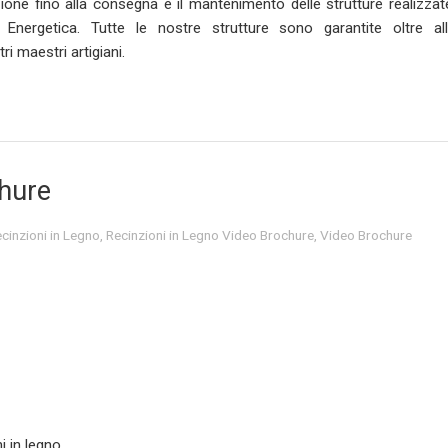
zione fino alla consegna e il mantenimento delle strutture realizzat
e Energetica. Tutte le nostre strutture sono garantite oltre al
i maestri artigiani.
chure
cinzioni in Legno
,
Recinzioni in Legno Video Brochure
,
Video Brochure
i in legno