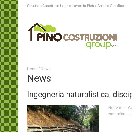
Strutture Casette in Legno Lavori in Pietra Arredo Giardino
Home
/ News
News
Ingegneria naturalistica, discip
Notizie
Ca
Naturalistica