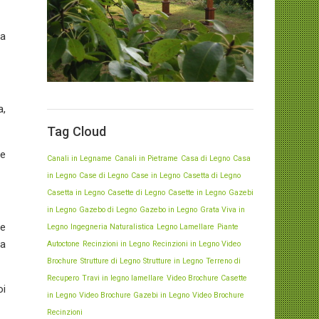
illuminazione e pavimento in
legno.
ca
a,
Tag Cloud
ne
Canali in Legname
Canali in Pietrame
Casa di Legno
Casa
in Legno
Case di Legno
Case in Legno
Casetta di Legno
Casetta in Legno
Casette di Legno
Casette in Legno
Gazebi
in Legno
Gazebo di Legno
Gazebo in Legno
Grata Viva in
 e
Legno
Ingegneria Naturalistica
Legno Lamellare
Piante
ia
Autoctone
Recinzioni in Legno
Recinzioni in Legno Video
Brochure
Strutture di Legno
Strutture in Legno
Terreno di
Recupero
Travi in legno lamellare
Video Brochure Casette
oi
in Legno
Video Brochure Gazebi in Legno
Video Brochure
Recinzioni