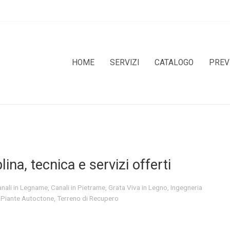
HOME
SERVIZI
CATALOGO
PREV
lina, tecnica e servizi offerti
nali in Legname
,
Canali in Pietrame
,
Grata Viva in Legno
,
Ingegneria
,
Piante Autoctone
,
Terreno di Recupero