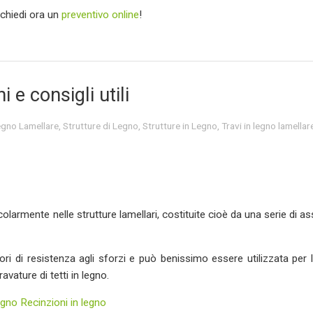
e chiedi ora un
preventivo online
!
 e consigli utili
gno Lamellare
,
Strutture di Legno
,
Strutture in Legno
,
Travi in legno lamellar
icolarmente nelle strutture lamellari, costituite cioè da una serie di as
ori di resistenza agli sforzi e può benissimo essere utilizzata per 
avature di tetti in legno.
egno
Recinzioni in legno