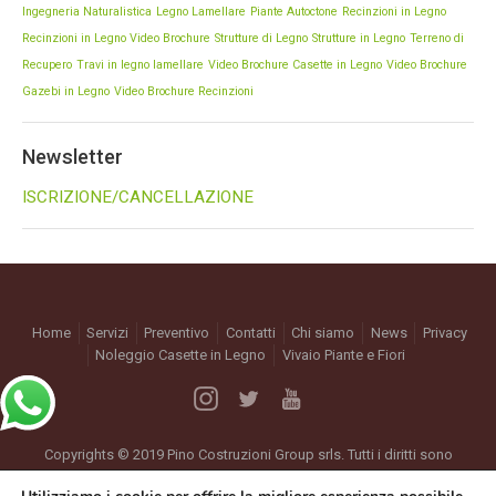
Ingegneria Naturalistica
Legno Lamellare
Piante Autoctone
Recinzioni in Legno
Recinzioni in Legno Video Brochure
Strutture di Legno
Strutture in Legno
Terreno di
Recupero
Travi in legno lamellare
Video Brochure Casette in Legno
Video Brochure
Gazebi in Legno
Video Brochure Recinzioni
Newsletter
ISCRIZIONE/CANCELLAZIONE
Home
Servizi
Preventivo
Contatti
Chi siamo
News
Privacy
Noleggio Casette in Legno
Vivaio Piante e Fiori
Copyrights © 2019 Pino Costruzioni Group srls. Tutti i diritti sono
riservati.