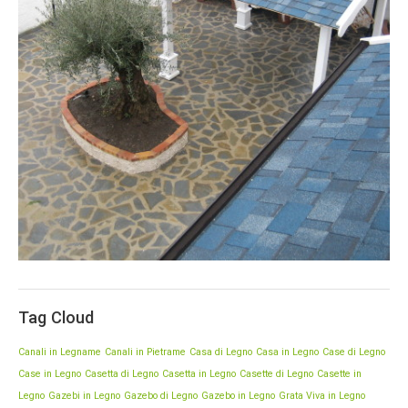
Lavori in Pietra
Progetti in pietra, muratura, fontane, la
pavimentazione, i rivestimenti, stabilità bellezza
praticità.
Tag Cloud
Canali in Legname
Canali in Pietrame
Casa di Legno
Casa in Legno
Case di Legno
Case in Legno
Casetta di Legno
Casetta in Legno
Casette di Legno
Casette in
Legno
Gazebi in Legno
Gazebo di Legno
Gazebo in Legno
Grata Viva in Legno