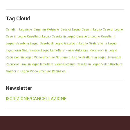
Fioriere in Legno
Nel vostro giardino la scelta delle nostre fioriere in
Tag Cloud
legno, sono realizzate modelli forme diverse.
Canali in Legname
Canali in Pietrame
Casa di Legno
Casa in Legno
Case di Legno
Case in Legno
Casetta di Legno
Casetta in Legno
Casette di Legno
Casette in
Legno
Gazebi in Legno
Gazebo di Legno
Gazebo in Legno
Grata Viva in Legno
Ingegneria Naturalistica
Legno Lamellare
Piante Autoctone
Recinzioni in Legno
Recinzioni in Legno Video Brochure
Strutture di Legno
Strutture in Legno
Terreno di
Recupero
Travi in legno lamellare
Video Brochure Casette in Legno
Video Brochure
Gazebi in Legno
Video Brochure Recinzioni
Newsletter
ISCRIZIONE/CANCELLAZIONE