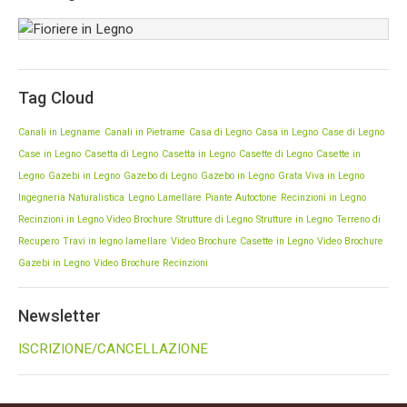
Fioriere in Legno
Nel vostro giardino la scelta delle nostre fioriere in
Tag Cloud
legno, sono realizzate modelli forme diverse.
Canali in Legname
Canali in Pietrame
Casa di Legno
Casa in Legno
Case di Legno
Case in Legno
Casetta di Legno
Casetta in Legno
Casette di Legno
Casette in
Legno
Gazebi in Legno
Gazebo di Legno
Gazebo in Legno
Grata Viva in Legno
Ingegneria Naturalistica
Legno Lamellare
Piante Autoctone
Recinzioni in Legno
Recinzioni in Legno Video Brochure
Strutture di Legno
Strutture in Legno
Terreno di
Recupero
Travi in legno lamellare
Video Brochure Casette in Legno
Video Brochure
Gazebi in Legno
Video Brochure Recinzioni
Newsletter
ISCRIZIONE/CANCELLAZIONE