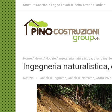
Strutture Casette in Legno Lavori in Pietra Arredo Giardino
Home
/
News
/
Notizie
/ Ingegneria naturalistica, disciplina, te
Ingegneria naturalistica, d
Notizie
Canali in Legname
,
Canali in Pietrame
,
Grata Viva