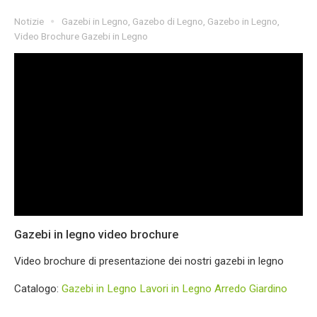
Notizie
Gazebi in Legno
,
Gazebo di Legno
,
Gazebo in Legno
,
Video Brochure Gazebi in Legno
Gazebi in legno video brochure
Video brochure di presentazione dei nostri gazebi in legno
Catalogo:
Gazebi in Legno
Lavori in Legno
Arredo Giardino