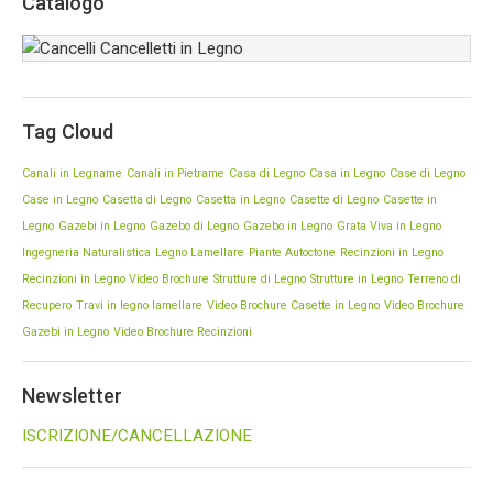
Catalogo
Cancelli Cancelletti in Legno
Vengono realizzati secondo le vostre esigenze, e
Tag Cloud
si puo′ scegliere tra diverse tipologie
Canali in Legname
Canali in Pietrame
Casa di Legno
Casa in Legno
Case di Legno
Case in Legno
Casetta di Legno
Casetta in Legno
Casette di Legno
Casette in
Legno
Gazebi in Legno
Gazebo di Legno
Gazebo in Legno
Grata Viva in Legno
Ingegneria Naturalistica
Legno Lamellare
Piante Autoctone
Recinzioni in Legno
Recinzioni in Legno Video Brochure
Strutture di Legno
Strutture in Legno
Terreno di
Recupero
Travi in legno lamellare
Video Brochure Casette in Legno
Video Brochure
Gazebi in Legno
Video Brochure Recinzioni
Newsletter
ISCRIZIONE/CANCELLAZIONE